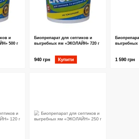
ков и
Биопрепарат для септиков и
Биопрепара
Н» 500 г
выгребных ям «ЭКОЛАЙН» 720 г
выгребных 
940 грн
Купити
1 590 грн