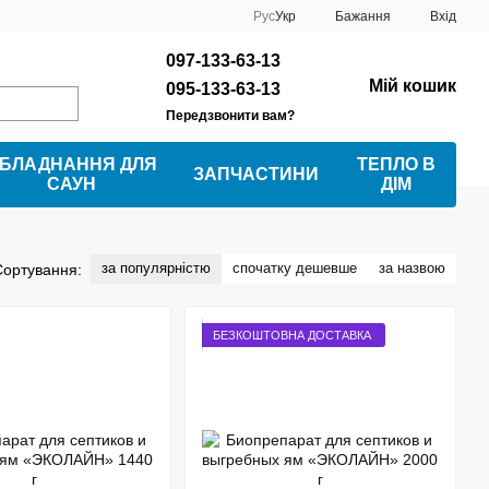
Рус
Укр
Бажання
Вхід
097-133-63-13
Мій кошик
095-133-63-13
Передзвонити вам?
БЛАДНАННЯ ДЛЯ
ТЕПЛО В
ЗАПЧАСТИНИ
САУН
ДІМ
за популярністю
спочатку дешевше
за назвою
Сортування:
БЕЗКОШТОВНА ДОСТАВКА