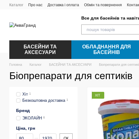
Перейти до основного контенту
Каталог
Про нас
Доставка і оплата
Обмін та повернення
Контак
Все для басейнів та наві
БАСЕЙНИ ТА
ОБЛАДНАННЯ ДЛЯ
АКСЕСУАРИ
БАСЕЙНІВ
Головна
Каталог
БАСЕЙНИ ТА АКСЕСУАРИ
Біопрепарати для септикі
Біопрепарати для септиків
Хіт
1
ХІТ
Безкоштовна доставка
1
Бренд
ЭКОЛАЙН
6
Ціна, грн
Від Ціна, грн
До Ціна, грн
ОК