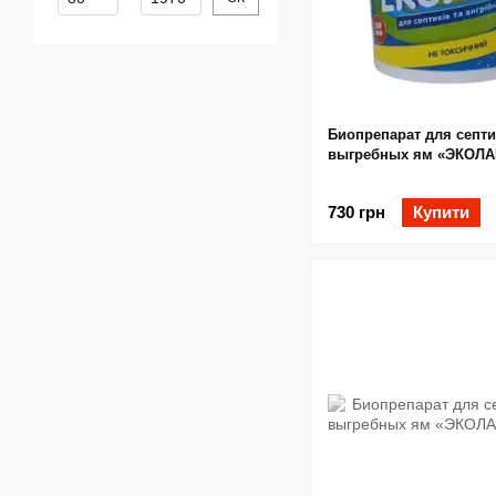
Биопрепарат для септи
выгребных ям «ЭКОЛАЙ
730 грн
Купити