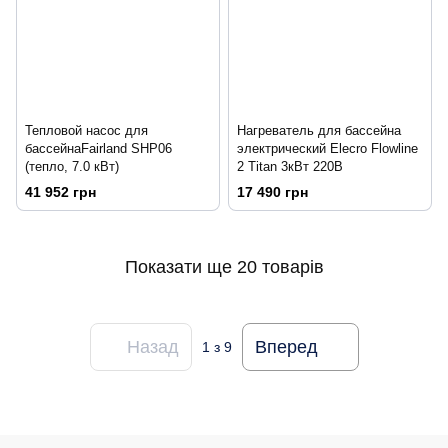
Тепловой насос для
Нагреватель для бассейна
бассейнаFairland SHP06
электрический Elecro Flowline
(тепло, 7.0 кВт)
2 Titan 3кВт 220В
41 952 грн
17 490 грн
Показати ще 20 товарів
Назад
Вперед
1
з 9