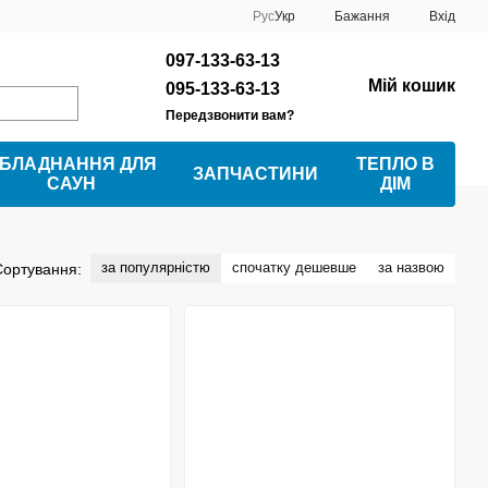
Рус
Укр
Бажання
Вхід
097-133-63-13
Мій кошик
095-133-63-13
Передзвонити вам?
БЛАДНАННЯ ДЛЯ
ТЕПЛО В
ЗАПЧАСТИНИ
САУН
ДІМ
за популярністю
спочатку дешевше
за назвою
Сортування: