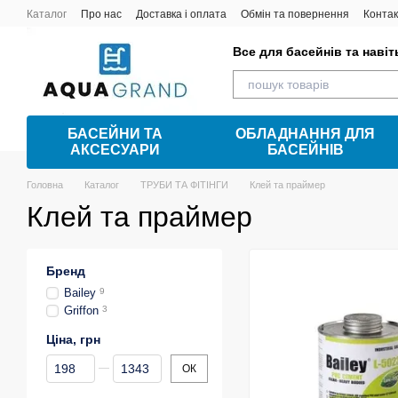
Перейти до основного контенту
Каталог
Про нас
Доставка і оплата
Обмін та повернення
Контак
Все для басейнів та наві
БАСЕЙНИ ТА
ОБЛАДНАННЯ ДЛЯ
АКСЕСУАРИ
БАСЕЙНІВ
Головна
Каталог
ТРУБИ ТА ФІТІНГИ
Клей та праймер
Клей та праймер
Бренд
Bailey
9
Griffon
3
Ціна, грн
Від Ціна, грн
До Ціна, грн
ОК