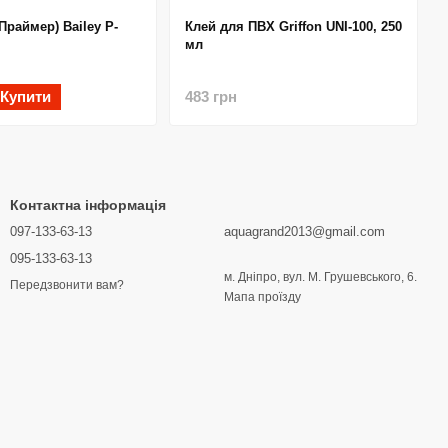
раймер) Bailey P-
Клей для ПВХ Griffon UNI-100, 250
мл
Купити
483 грн
Контактна інформація
097-133-63-13
aquagrand2013@gmail.com
095-133-63-13
м. Дніпро, вул. М. Грушевського, 6.
Передзвонити вам?
Мапа проїзду