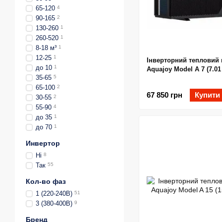
65-120
4
90-165
2
130-260
1
260-520
1
8-18 м³
1
12-25
1
Інверторний тепловий 
до 10
1
Aquajoy Model A 7 (7.01
35-65
5
65-100
2
67 850 грн
Купити
30-55
2
55-90
4
до 35
1
до 70
1
Инвертор
Ні
8
Так
55
Кол-во фаз
1 (220-240В)
51
3 (380-400В)
9
Бренд