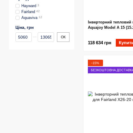
Hayward
3
Fairland
42
Aquaviva
12
Інверторний тепловий 
Ціна, грн
Aquajoy Model A 15 (15.
Від Ціна, грн
До Ціна, грн
ОК
118 634 грн
Купит
−15%
БЕЗКОШТОВНА ДОСТАВК