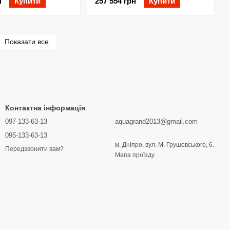
н
Купити
257 554 грн
Купити
Показати все
Контактна інформація
097-133-63-13
aquagrand2013@gmail.com
095-133-63-13
м. Дніпро, вул. М. Грушевського, 6.
Передзвонити вам?
Мапа проїзду