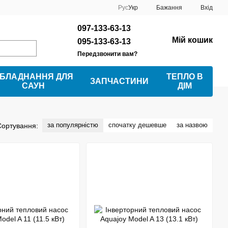
Рус
Укр
Бажання
Вхід
097-133-63-13
Мій кошик
095-133-63-13
Передзвонити вам?
БЛАДНАННЯ ДЛЯ
ТЕПЛО В
ЗАПЧАСТИНИ
САУН
ДІМ
за популярністю
спочатку дешевше
за назвою
Сортування: