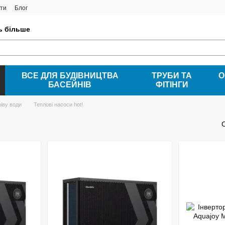
ти
Блог
ть більше
ВСЕ ДЛЯ БУДІВНИЦТВА
ТРУБИ ТА
О
БАСЕЙНІВ
ФІТІНГИ
іву води
Теплові насоси hot!