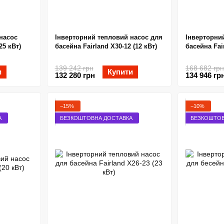
насос
Інверторний тепловий насос для
Інверторни
25 кВт)
басейна Fairland X30-12 (12 кВт)
басейна Fair
139 242 грн
168 682 грн
и
Купити
132 280 грн
134 946 гр
−15%
−10%
А
БЕЗКОШТОВНА ДОСТАВКА
БЕЗКОШТОВ