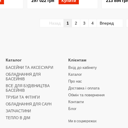
и
297 022 грн
Купити
213 854 гр
Назад
1
2
3
4
Вперед
Каталог
Клієнтам
БАСЕЙНИ ТА АКСЕСУАРИ
Вхід до кабінету
ОБЛАДНАННЯ ДЛЯ
Каталог
БАСЕЙНІВ
Про нас
ВСЕ ДЛЯ БУДІВНИЦТВА
Доставка і оплата
БАСЕЙНІВ
Обмін та повернення
ТРУБИ ТА ФІТІНГИ
Контакти
ОБЛАДНАННЯ ДЛЯ САУН
Блог
ЗАПЧАСТИНИ
ТЕПЛО В ДІМ
Ми в соцмережах