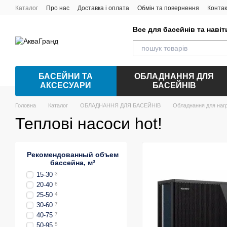
Перейти до основного контенту
Каталог
Про нас
Доставка і оплата
Обмін та повернення
Контак
Все для басейнів та наві
БАСЕЙНИ ТА
ОБЛАДНАННЯ ДЛЯ
АКСЕСУАРИ
БАСЕЙНІВ
Головна
Каталог
ОБЛАДНАННЯ ДЛЯ БАСЕЙНІВ
Обладнання для нагр
Теплові насоси hot!
Рекомендованный объем
бассейна, м³
15-30
3
20-40
8
25-50
4
30-60
7
40-75
7
50-95
5