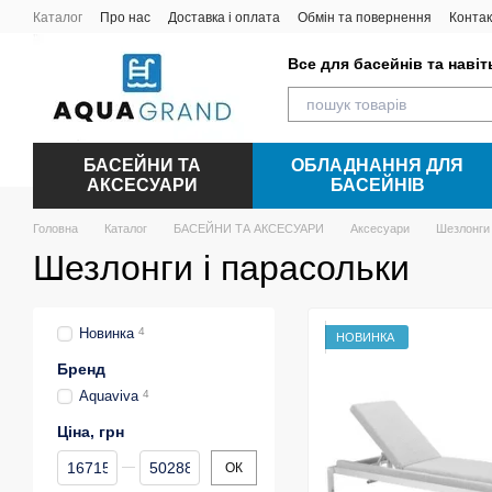
Перейти до основного контенту
Каталог
Про нас
Доставка і оплата
Обмін та повернення
Контак
Все для басейнів та наві
БАСЕЙНИ ТА
ОБЛАДНАННЯ ДЛЯ
АКСЕСУАРИ
БАСЕЙНІВ
Головна
Каталог
БАСЕЙНИ ТА АКСЕСУАРИ
Аксесуари
Шезлонги 
Шезлонги і парасольки
Новинка
4
НОВИНКА
Бренд
Aquaviva
4
Ціна, грн
Від Ціна, грн
До Ціна, грн
ОК