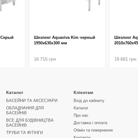
o Серый
Шезлонг Aquaviva Kim черный
Шезлонг Aq
1950x630x300 мм
2010х760х4
16 715 грн
19 681 грн
Каталог
Клієнтам
БАСЕЙНИ ТА АКСЕСУАРИ
Вхід до кабінету
ОБЛАДНАННЯ ДЛЯ
Каталог
БАСЕЙНІВ
Про нас
ВСЕ ДЛЯ БУДІВНИЦТВА
Доставка і оплата
БАСЕЙНІВ
Обмін та повернення
ТРУБИ ТА ФІТІНГИ
Контакти