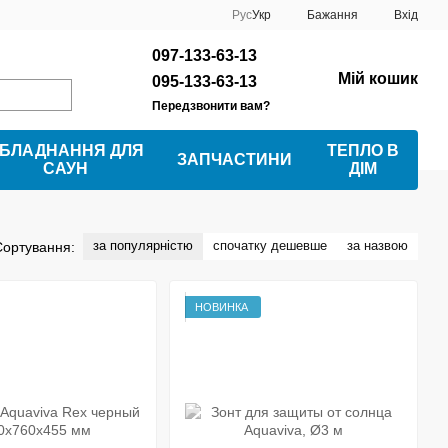
Рус
Укр
Бажання
Вхід
097-133-63-13
Мій кошик
095-133-63-13
Передзвонити вам?
БЛАДНАННЯ ДЛЯ
ТЕПЛО В
ЗАПЧАСТИНИ
САУН
ДІМ
за популярністю
спочатку дешевше
за назвою
Сортування:
НОВИНКА