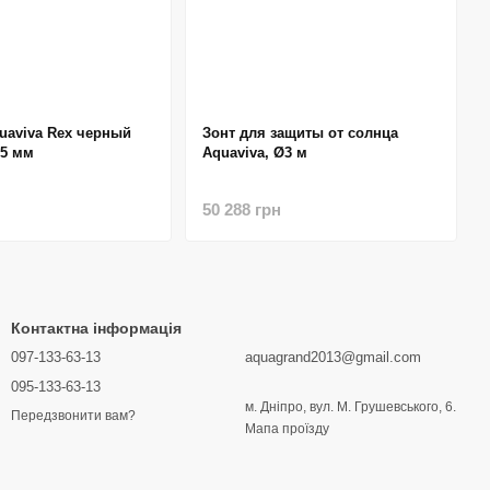
uaviva Rex черный
Зонт для защиты от солнца
55 мм
Aquaviva, Ø3 м
50 288 грн
Контактна інформація
097-133-63-13
aquagrand2013@gmail.com
095-133-63-13
м. Дніпро, вул. М. Грушевського, 6.
Передзвонити вам?
Мапа проїзду