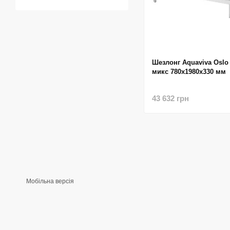
Шезлонг Aquaviva Osl
микс 780х1980х330 мм
43 632 грн
Мобільна версія