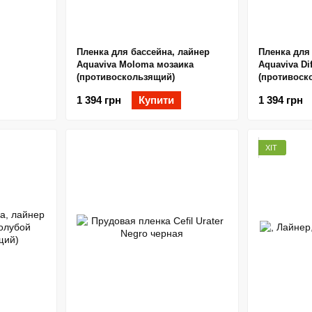
Пленка для бассейна, лайнер
Пленка для
Aquaviva Moloma мозаика
Aquaviva Di
(противоскользящий)
(противоск
1 394 грн
Купити
1 394 грн
ХІТ