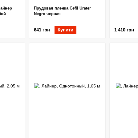
лайнер
Прудовая пленка Cefil Urater
бой
Negro черная
641 грн
Купити
1 410 грн