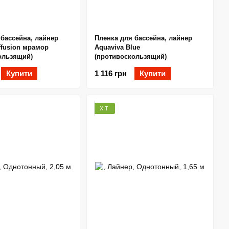
 бассейна, лайнер
Пленка для бассейна, лайнер
ffusion мрамор
Aquaviva Blue
ользящий)
(противоскользящий)
Купити
1 116 грн
Купити
ХІТ