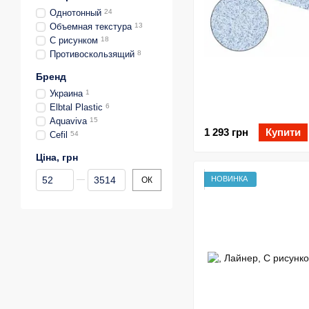
Однотонный
24
Объемная текстура
13
С рисунком
18
Противоскользящий
8
Бренд
Украина
1
Elbtal Plastic
6
Aquaviva
15
1 293 грн
Купити
Cefil
54
Ціна, грн
Від Ціна, грн
До Ціна, грн
НОВИНКА
ОК