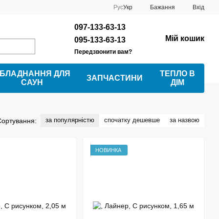
Рус
Укр
Бажання
Вхід
097-133-63-13
Мій кошик
095-133-63-13
Передзвонити вам?
БЛАДНАННЯ ДЛЯ
ТЕПЛО В
ЗАПЧАСТИНИ
САУН
ДІМ
за популярністю
спочатку дешевше
за назвою
Сортування:
НОВИНКА