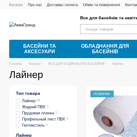
Перейти до основного контенту
Каталог
Про нас
Доставка і оплата
Обмін та повернення
Контак
Все для басейнів та наві
БАСЕЙНИ ТА
ОБЛАДНАННЯ ДЛЯ
АКСЕСУАРИ
БАСЕЙНІВ
Головна
Каталог
ВСЕ ДЛЯ БУДІВНИЦТВА БАСЕЙНІВ
Лайнер
Лайнер
Тип товара
НОВИНКА
Лайнер
64
Жидкий ПВХ
4
Прудовая пленка
1
Профильный лист ПВХ
4
Геотекстиль
3
Лайнер