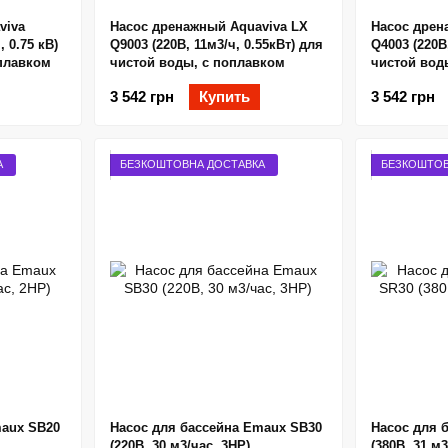
viva
Насос дренажный Aquaviva LX
Насос дрен
, 0.75 кВ)
Q9003 (220В, 11м3/ч, 0.55кВт) для
Q4003 (220В
оплавком
чистой воды, с поплавком
чистой вод
3 542 грн
Купить
3 542 грн
А
БЕЗКОШТОВНА ДОСТАВКА
БЕЗКОШТОВ
maux SB20
Насос для бассейна Emaux SB30
Насос для 
(220В, 30 м3/час, 3HP)
(380В, 31 м3