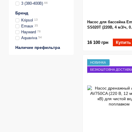
3 (380-400В)
66
Бренд
Kripsol
13
Насос для бассейна E
Emaux
35
SS020T (220В, 4 м3/ч, 0
Hayward
78
Aquaviva
54
16 100 грн
Купить
Наличие префильтра
НОВИНКА
БЕЗКОШТОВНА ДОСТАВК