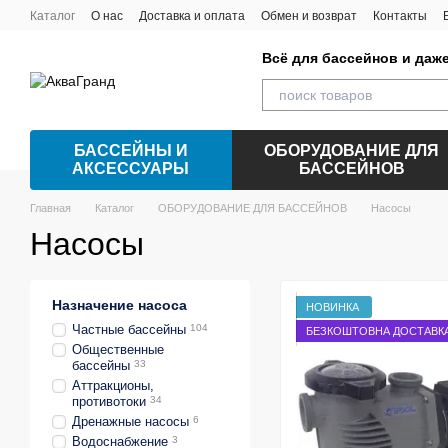
Перейти к основному контенту
Каталог
О нас
Доставка и оплата
Обмен и возврат
Контакты
Всё для бассейнов и даж
БАССЕЙНЫ И
ОБОРУДОВАНИЕ ДЛЯ
АКСЕССУАРЫ
БАССЕЙНОВ
Главная
Каталог
ОБОРУДОВАНИЕ ДЛЯ БАССЕЙНОВ
Насосы
Насосы
Назначение насоса
НОВИНКА
Частные бассейны
104
БЕЗКОШТОВНА ДОСТАВК
Общественные
бассейны
33
Аттракционы,
противотоки
34
Дренажные насосы
6
Водоснабжение
3