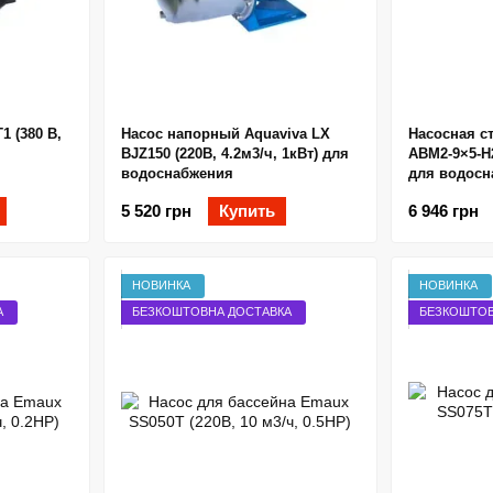
1 (380 В,
Насос напорный Aquaviva LX
Насосная с
BJZ150 (220В, 4.2м3/ч, 1кВт) для
ABM2-9×5-H2
водоснабжения
для водосн
5 520 грн
Купить
6 946 грн
НОВИНКА
НОВИНКА
А
БЕЗКОШТОВНА ДОСТАВКА
БЕЗКОШТОВ