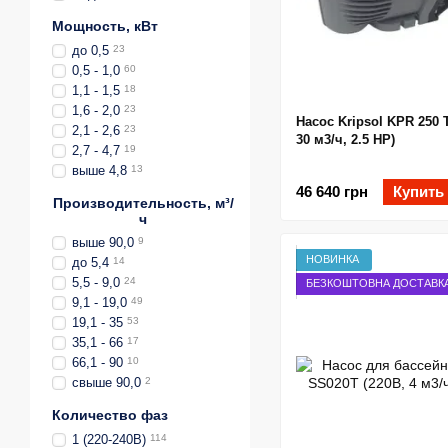
Мощность, кВт
до 0,5
23
0,5 - 1,0
60
1,1 - 1,5
18
1,6 - 2,0
23
Насос Kripsol KPR 250 T
2,1 - 2,6
23
30 м3/ч, 2.5 НР)
2,7 - 4,7
19
выше 4,8
13
46 640 грн
Купить
Производительность, м³/
ч
выше 90,0
9
НОВИНКА
до 5,4
14
5,5 - 9,0
24
БЕЗКОШТОВНА ДОСТАВК
9,1 - 19,0
49
19,1 - 35
53
35,1 - 66
17
66,1 - 90
10
свыше 90,0
2
Количество фаз
1 (220-240В)
114