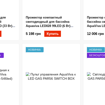
 для
Прожектор компактный
Прожектор 
й
светодиодный для бассейна
бассейна с
 (33 Вт)
Aquaviva LED028 99LED (6 Вт)
AquaViva LE
RGB с закладной
RGB ультра
5 198 грн
Купить
12 006 грн
крепления 
НОВИНКА
НОВИНКА
А
БЕЗКОШТОВ