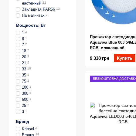
настенный
22
Закладная PAR56
13
На магнитах
2
Мощность, Вт
1
4
Прожектор светодиод
6
1
Aquaviva Blue 003 546L
7
2
RGB, с закладной
18
7
20
3
9 338 грн
Купить
21
2
33
10
35
1
БЕЗКОШТОВНА ДОСТАВК
75
2
100
1
300
8
600
1
25
2
3
1
Бренд
Kripsol
4
Emaux
14