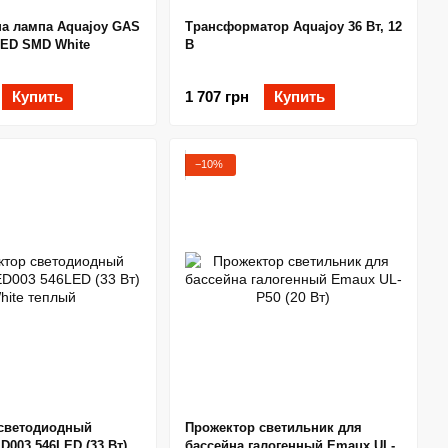
на лампа Aquajoy GAS
Трансформатор Aquajoy 36 Вт, 12
LED SMD White
В
Купить
1 707 грн
Купить
−10%
светодиодный
Прожектор светильник для
D003 546LED (33 Вт)
бассейна галогенный Emaux UL-