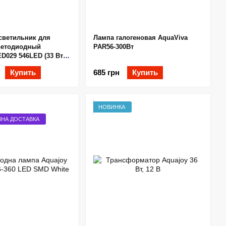
светильник для
Лампа галогеновая AquaViva
ветодиодный
PAR56-300Вт
D029 546LED (33 Вт)
тонкий, тип
Купить
685 грн
Купить
резьба
НОВИНКА
НА ДОСТАВКА