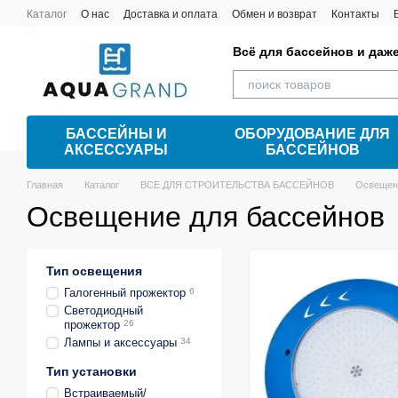
Перейти к основному контенту
Каталог
О нас
Доставка и оплата
Обмен и возврат
Контакты
Всё для бассейнов и даж
БАССЕЙНЫ И
ОБОРУДОВАНИЕ ДЛЯ
АКСЕССУАРЫ
БАССЕЙНОВ
Главная
Каталог
ВСЕ ДЛЯ СТРОИТЕЛЬСТВА БАССЕЙНОВ
Освещени
Освещение для бассейнов
Тип освещения
Галогенный прожектор
6
Светодиодный
прожектор
26
Лампы и аксессуары
34
Тип установки
Встраиваемый/