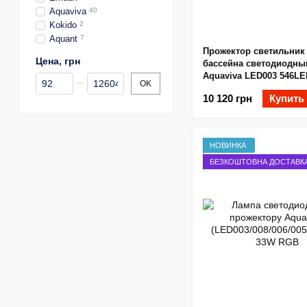
Aquaviva
40
Kokido
2
Aquant
7
Прожектор светильник
Цена, грн
бассейна светодиодны
Aquaviva LED003 546LED
От Цена, грн
До Цена, грн
OK
RGB
10 120 грн
Купить
НОВИНКА
БЕЗКОШТОВНА ДОСТАВК