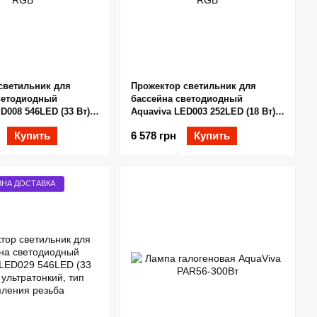
светильник для
Прожектор светильник для
ветодиодный
бассейна светодиодный
D008 546LED (33 Вт)
Aquaviva LED003 252LED (18 Вт)
RGB
Купить
6 578 грн
Купить
НА ДОСТАВКА