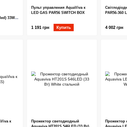
Пульт управления AquaViva к
Світлодіод
LED GAS PAR56 SWITCH BOX
PAR56-360 
led) 33W
1 191 грн
Купить
4 002 грн
Viva к
Прожектор светодиодный
Прожектор 
Aquaviva HT201S 546LED (33 Вт)
Aquaviva LE