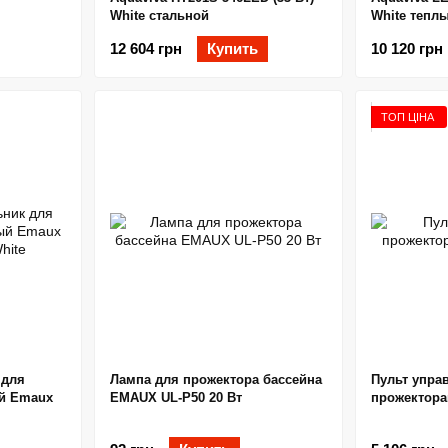
White стальной
White тепл
12 604 грн
Купить
10 120 грн
ТОП ЦІНА
 для
Лампа для прожектора бассейна
Пульт упра
й Emaux
EMAUX UL-P50 20 Вт
прожектора