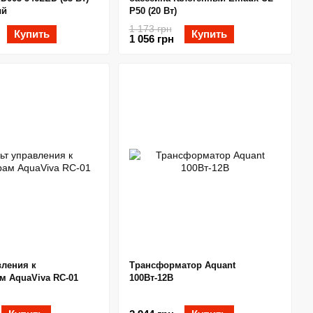
ый
P50 (20 Вт)
1 173 грн
Купить
Купить
1 056 грн
вления к
Трансформатор Aquant
м AquaViva RC-01
100Вт-12В