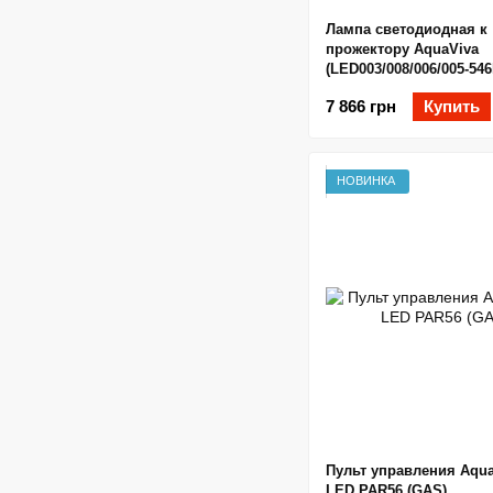
Лампа светодиодная к
прожектору AquaViva
(LED003/008/006/005-546
RGB
7 866 грн
Купить
НОВИНКА
Пульт управления Aqua
LED PAR56 (GAS)