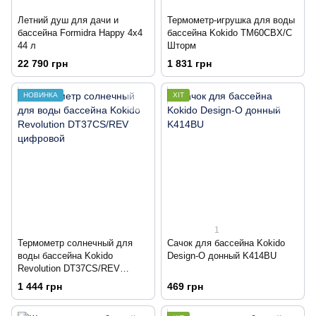
Летний душ для дачи и
Термометр-игрушка для воды
бассейна Formidra Happy 4x4
бассейна Kokido TM60CBX/C
44 л
Шторм
22 790 грн
1 831 грн
НОВИНКА
ХІТ
1
Термометр солнечный для
Сачок для бассейна Kokido
воды бассейна Kokido
Design-O донный K414BU
Revolution DT37CS/REV
цифровой
1 444 грн
469 грн