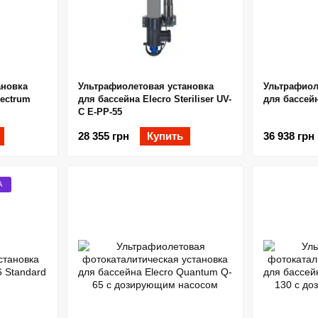
ановка
Ультрафиолетовая установка
Ультрафиол
pectrum
для бассейна Elecro Steriliser UV-
для бассей
C E-PP-55
28 355 грн
Купить
36 938 грн
А