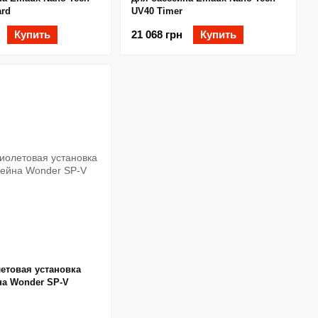
ard
UV40 Timer
Купить
21 068 грн
Купить
етовая установка
на Wonder SP-V