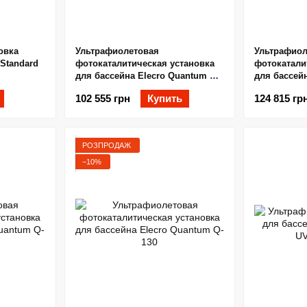
овка
Ультрафиолетовая
Ультрафиол
Standard
фотокаталитическая установка
фотокатали
для бассейна Elecro Quantum Q-
для бассейн
65 с дозирующим насосом
130 с дози
102 555 грн
Купить
124 815 гр
РОЗПРОДАЖ
−10%