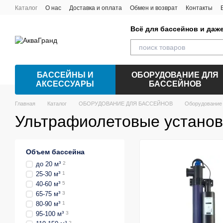
Перейти к основному контенту
Каталог
О нас
Доставка и оплата
Обмен и возврат
Контакты
Всё для бассейнов и даж
БАССЕЙНЫ И
ОБОРУДОВАНИЕ ДЛЯ
АКСЕССУАРЫ
БАССЕЙНОВ
Главная
Каталог
ОБОРУДОВАНИЕ ДЛЯ БАССЕЙНОВ
Оборудование 
Ультрафиолетовые установ
Объем бассейна
до 20 м³
2
25-30 м³
1
40-60 м³
5
65-75 м³
3
80-90 м³
1
95-100 м³
3
2