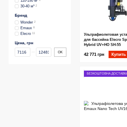
110-150 м³
30-40 м³
2
Бренд
Wonder
2
Emaux
6
Elecro
11
Ультрафиолетовая уст
для бассейна Elecro S
Цена, грн
Hybrid UV+HO SH-55
От Цена, грн
До Цена, грн
OK
42 771 грн
Купить
БЕЗКОШТОВНА ДОСТАВК