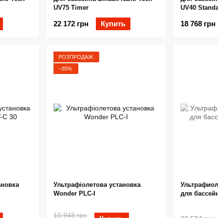
UV75 Timer
UV40 Stand
22 172 грн
Купить
18 768 грн
РОЗПРОДАЖ
−35%
ановка
Ультрафіолетова установка
Ультрафиол
Wonder PLC-I
для бассей
10 948 грн