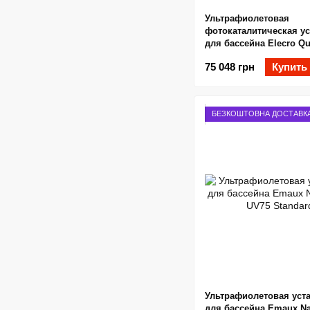
Ультрафиолетовая
фотокаталитическая у
для бассейна Elecro Q
65
75 048 грн
Купить
БЕЗКОШТОВНА ДОСТАВК
Ультрафиолетовая уст
для бассейна Emaux N