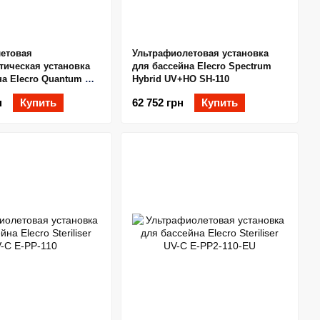
етовая
Ультрафиолетовая установка
тическая установка
для бассейна Elecro Spectrum
а Elecro Quantum Q-
Hybrid UV+HO SH-110
рующим насосом
н
Купить
62 752 грн
Купить