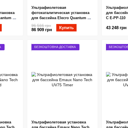
Ультрафиолетовая
Ультрафиол
становка
фотокаталитическая установка
для бассейна
uantum Q-
для бассейна Elecro Quantum Q-
C E-PP-110
130
96 566 грн
Купить
43 248 грн
86 909 грн
А
БЕЗКОШТОВНА ДОСТАВКА
БЕЗКОШТОВ
ановка
Ультрафиолетовая установка
Ультрафиол
ano Tech
для бассейна Emaux Nano Tech
для бассей