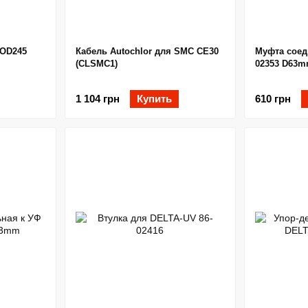
 OD245
Кабель Autochlor для SMC CE30
Муфта соед
I
(CLSMC1)
02353 D63m
1 104 грн
Купить
610 грн