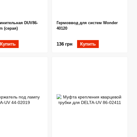
инительная DUV86-
Гермоввод для систем Wonder
m (серая)
40120
Купить
136 грн
Купить