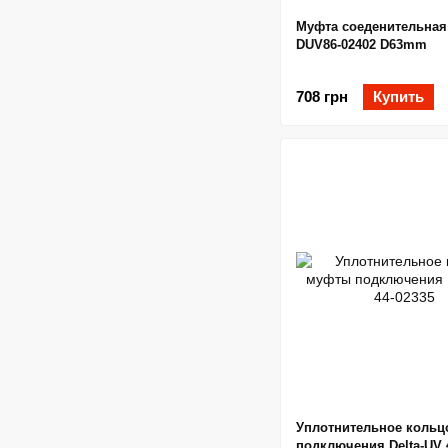
Муфта соеденительная
DUV86-02402 D63mm
708 грн
Купить
Уплотнительное коль
подключения Delta-UV 