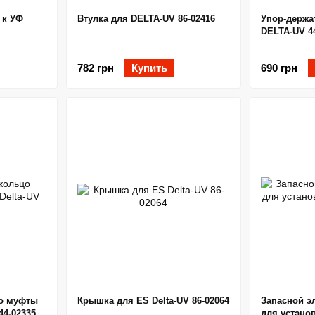
 к УФ
Втулка для DELTA-UV 86-02416
Упор-держа
DELTA-UV 4
782 грн
Купить
690 грн
цо муфты
Крышка для ES Delta-UV 86-02064
Запасной э
44-02335
для установ