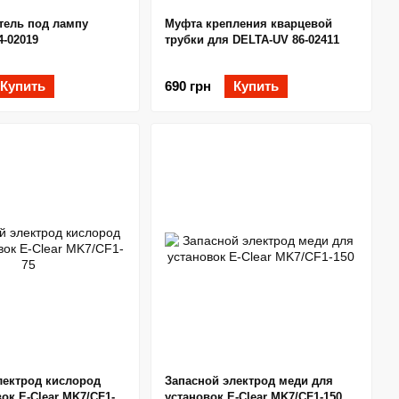
тель под лампу
Муфта крепления кварцевой
4-02019
трубки для DELTA-UV 86-02411
Купить
690 грн
Купить
лектрод кислород
Запасной электрод меди для
ок E-Clear MK7/CF1-
установок E-Clear MK7/CF1-150