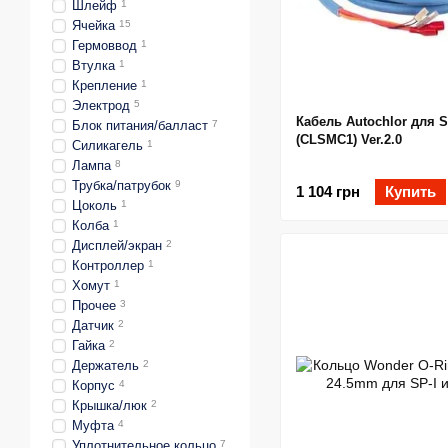
Шлейф
1
Ячейка
15
Гермоввод
1
Втулка
1
Крепление
1
Электрод
5
Кабель Autochlor для 
Блок питания/балласт
7
(CLSMC1) Ver.2.0
Силикагель
1
Лампа
8
Трубка/патрубок
9
1 104 грн
Купить
Цоколь
1
Колба
1
Дисплей/экран
2
Контроллер
1
Хомут
1
Прочее
3
Датчик
2
Гайка
2
Держатель
2
Корпус
4
Крышка/люк
2
Муфта
4
Уплотнительное кольцо
7