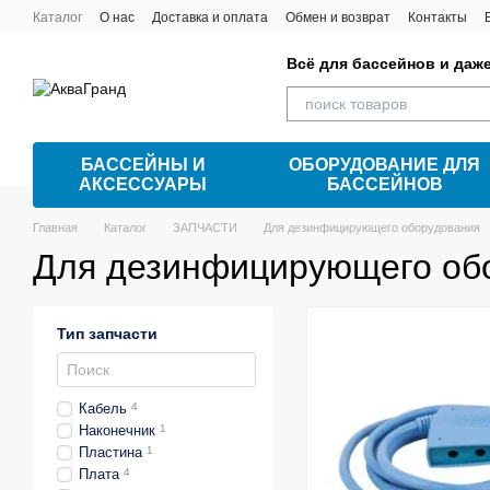
Перейти к основному контенту
Каталог
О нас
Доставка и оплата
Обмен и возврат
Контакты
Всё для бассейнов и даж
БАССЕЙНЫ И
ОБОРУДОВАНИЕ ДЛЯ
АКСЕССУАРЫ
БАССЕЙНОВ
Главная
Каталог
ЗАПЧАСТИ
Для дезинфицирующего оборудования
Для дезинфицирующего об
Тип запчасти
Кабель
4
Наконечник
1
Пластина
1
Плата
4