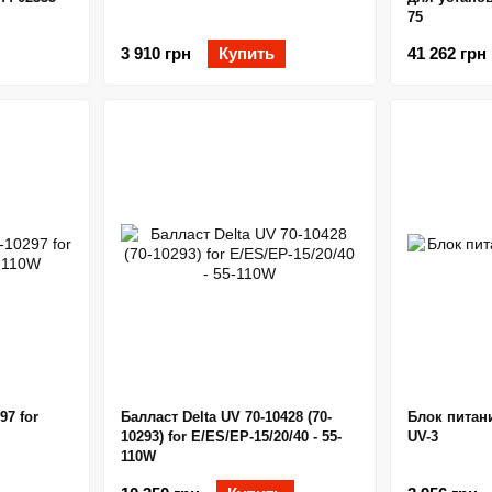
75
3 910 грн
Купить
41 262 грн
97 for
Балласт Delta UV 70-10428 (70-
Блок питан
10293) for E/ES/EP-15/20/40 - 55-
UV-3
110W