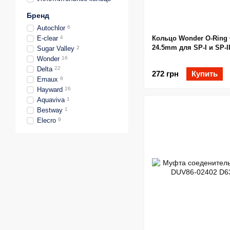
Бренд
Autochlor
6
Кольцо Wonder O-Ring
E-clear
4
24.5mm для SP-I и SP-I
Sugar Valley
2
Wonder
16
Delta
22
272 грн
Купить
Emaux
8
Hayward
26
Aquaviva
1
Bestway
1
Elecro
9