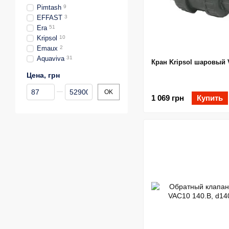
Pimtash
9
EFFAST
3
Era
51
Kripsol
10
Emaux
2
Aquaviva
31
Кран Kripsol шаровый 
Цена, грн
От Цена, грн
До Цена, грн
OK
1 069 грн
Купить