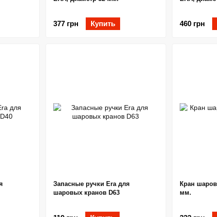
377 грн
Купить
460 грн
я
Запасные ручки Era для
Кран шаров
шаровых кранов D63
мм.