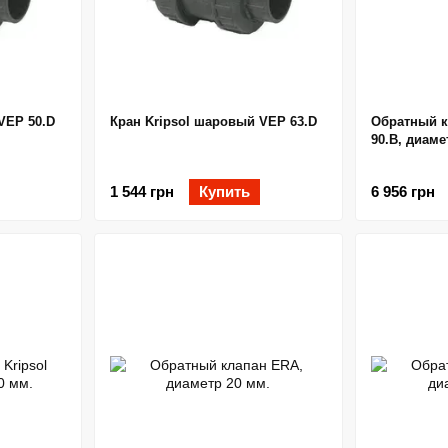
VEP 50.D
Кран Kripsol шаровый VEP 63.D
Обратный к
90.B, диаме
1 544 грн
Купить
6 956 грн