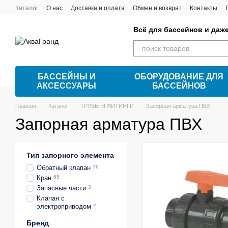
Перейти к основному контенту
Каталог
О нас
Доставка и оплата
Обмен и возврат
Контакты
Всё для бассейнов и даж
БАССЕЙНЫ И
ОБОРУДОВАНИЕ ДЛЯ
АКСЕССУАРЫ
БАССЕЙНОВ
Главная
Каталог
ТРУБЫ И ФИТИНГИ
Запорная арматура ПВХ
Запорная арматура ПВХ
Тип запорного элемента
Обратный клапан
36
Кран
65
Запасные части
3
Клапан с
электроприводом
2
Бренд